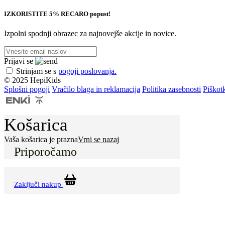
IZKORISTITE 5% RECARO popust!
Izpolni spodnji obrazec za najnovejše akcije in novice.
Prijavi se
Strinjam se s
pogoji poslovanja.
© 2025 HepiKids
Splošni pogoji
Vračilo blaga in reklamacija
Politika zasebnosti
Piškot
Košarica
Vaša košarica je prazna
Vrni se nazaj
Priporočamo
Zaključi nakup