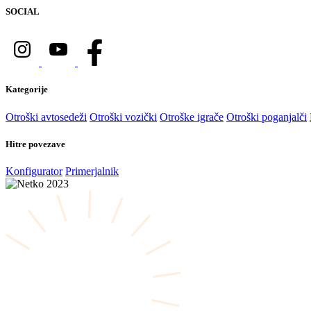
SOCIAL
Kategorije
Otroški avtosedeži
Otroški vozički
Otroške igrače
Otroški poganjalči
Hitre povezave
Konfigurator
Primerjalnik