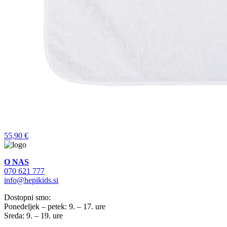
55,90 €
O NAS
070 621 777
info@hepikids.si
Dostopni smo:
Ponedeljek – petek: 9. – 17. ure
Sreda: 9. – 19. ure