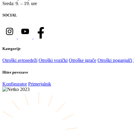
Sreda: 9. – 19. ure
SOCIAL
Kategorije
Otroški avtosedeži
Otroški vozički
Otroške igrače
Otroški poganjalči
Hitre povezave
Konfigurator
Primerjalnik