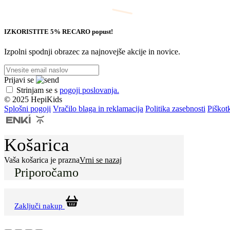
IZKORISTITE 5% RECARO popust!
Izpolni spodnji obrazec za najnovejše akcije in novice.
Prijavi se
Strinjam se s
pogoji poslovanja.
© 2025 HepiKids
Splošni pogoji
Vračilo blaga in reklamacija
Politika zasebnosti
Piškot
Košarica
Vaša košarica je prazna
Vrni se nazaj
Priporočamo
Zaključi nakup