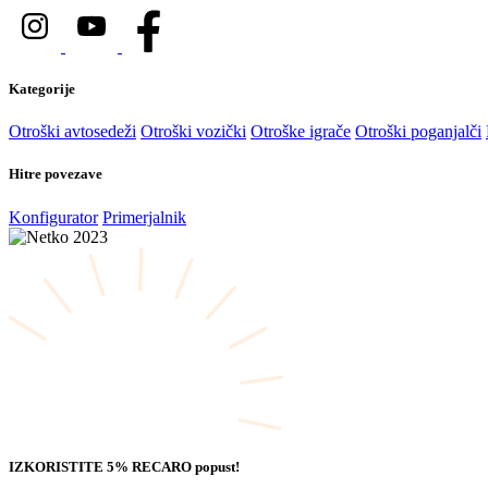
Kategorije
Otroški avtosedeži
Otroški vozički
Otroške igrače
Otroški poganjalči
Hitre povezave
Konfigurator
Primerjalnik
IZKORISTITE 5% RECARO popust!