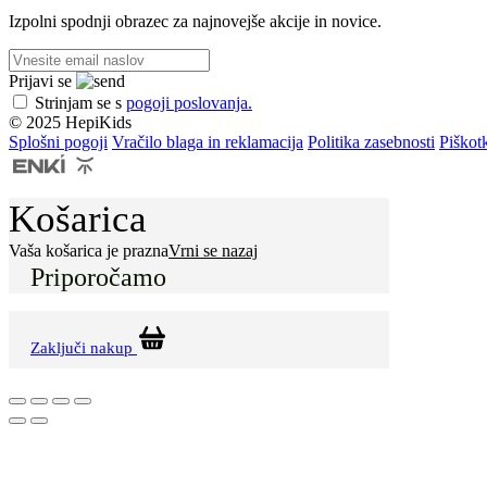
Izpolni spodnji obrazec za najnovejše akcije in novice.
Prijavi se
Strinjam se s
pogoji poslovanja.
© 2025 HepiKids
Splošni pogoji
Vračilo blaga in reklamacija
Politika zasebnosti
Piškot
Košarica
Vaša košarica je prazna
Vrni se nazaj
Priporočamo
Zaključi nakup