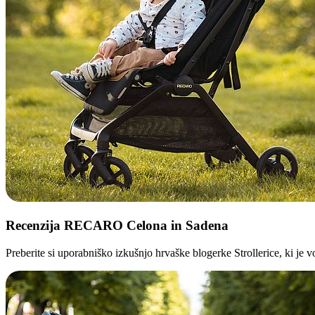
Recenzija
RECARO Celona in Sadena
Preberite si uporabniško izkušnjo hrvaške blogerke Strollerice, ki je v