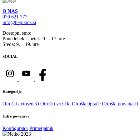
O NAS
070 621 777
info@hepikids.si
Dostopni smo:
Ponedeljek – petek: 9. – 17. ure
Sreda: 9. – 19. ure
SOCIAL
Kategorije
Otroški avtosedeži
Otroški vozički
Otroške igrače
Otroški poganjalči
Hitre povezave
Konfigurator
Primerjalnik