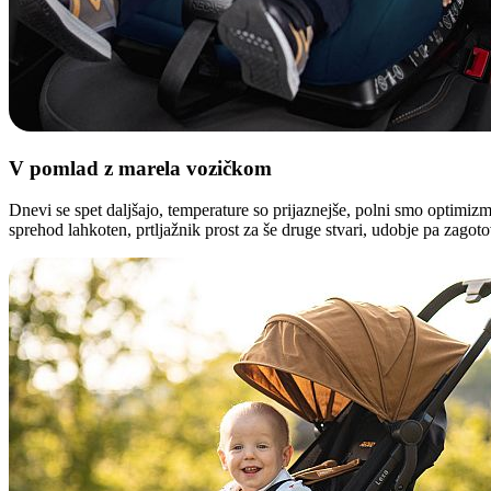
V pomlad z
marela vozičkom
Dnevi se spet daljšajo, temperature so prijaznejše, polni smo optimiz
sprehod lahkoten, prtljažnik prost za še druge stvari, udobje pa zagoto