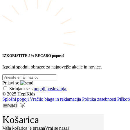
IZKORISTITE 5% RECARO popust!
Izpolni spodnji obrazec za najnovejše akcije in novice.
Prijavi se
Strinjam se s
pogoji poslovanja.
© 2025 HepiKids
Splošni pogoji
Vračilo blaga in reklamacija
Politika zasebnosti
Piškot
Košarica
Vaša košarica je prazna
Vrni se nazaj