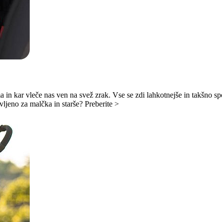
ma in kar vleče nas ven na svež zrak. Vse se zdi lahkotnejše in takšno s
vljeno za malčka in starše? Preberite >